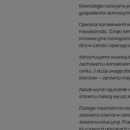
Równolegle rozwijana jes
gospodarstw domowych, 
Operator konsekwentnie 
niezależność. Dzięki te
innowacyjne rozwiązania 
dziś w całości opierają 
Kontynuujemy wysoką dy
zachowaniu konsekwentn
rynku, z dużą uwagą ob
klientów — zarówno indy
Nasze wyniki są przede 
któremu należą się szcz
Dlatego niezmiennie rea
stawianiu klienta w ce
telekomunikacyjną. Prze
kluczowych obszarach dz