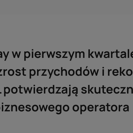
ay w pierwszym kwartal
zrost przychodów i rek
 potwierdzają skutecz
iznesowego operatora