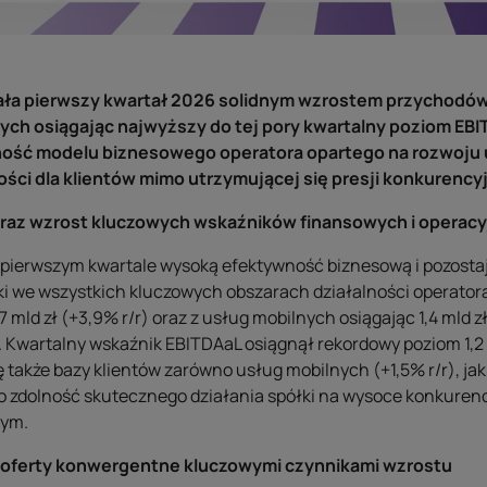
ła pierwszy kwartał 2026 solidnym wzrostem przychodów
ch osiągając najwyższy do tej pory kwartalny poziom EBI
ość modelu biznesowego operatora opartego na rozwoju 
ci dla klientów mimo utrzymującej się presji konkurencyj
raz wzrost kluczowych wskaźników finansowych i operac
 pierwszym kwartale wysoką efektywność biznesową i pozostaj
ki we wszystkich kluczowych obszarach działalności operator
 mld zł (+3,9% r/r) oraz z usług mobilnych osiągając 1,4 mld z
r). Kwartalny wskaźnik EBITDAaL osiągnął rekordowy poziom 1,2
ię także bazy klientów zarówno usług mobilnych (+1,5% r/r), ja
 to zdolność skutecznego działania spółki na wysoce konkure
nym.
 oferty konwergentne kluczowymi czynnikami wzrostu