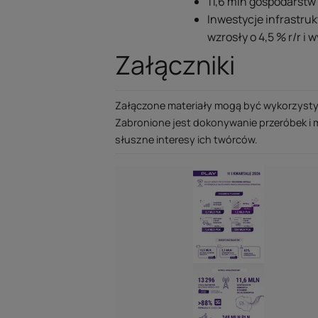
11,6 mln gospodarst
Inwestycje infrastruk
wzrosły o 4,5 % r/r i 
Załączniki
Załączone materiały mogą być wykorzystyw
Zabronione jest dokonywanie przeróbek i 
słuszne interesy ich twórców.