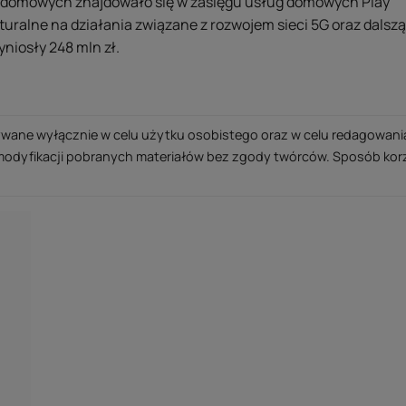
w domowych znajdowało się w zasięgu usług domowych Play
turalne na działania związane z rozwojem sieci 5G oraz dalsz
wyniosły 248 mln zł.
ane wyłącznie w celu użytku osobistego oraz w celu redagowania 
modyfikacji pobranych materiałów bez zgody twórców. Sposób korz