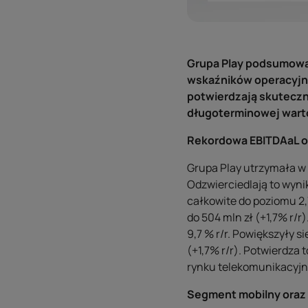
Grupa Play podsumowa
wskaźników operacyjny
potwierdzają skuteczn
długoterminowej wartoś
Rekordowa EBITDAaL o
Grupa Play utrzymała w
Odzwierciedlają to wyni
całkowite do poziomu 2,7
do 504 mln zł (+1,7% r/
9,7 % r/r. Powiększyły s
(+1,7% r/r). Potwierdza
rynku telekomunikacyj
Segment mobilny oraz