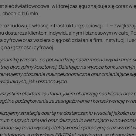
t sieć światłowodowa, w której zasięgu znajduje się coraz wię
obecnie 11,6 mln.
rozbudowuje własną infrastrukturę sieciową i IT — zwiększają
mu dostarcza klientom indywidualnym i biznesowym w całej P
cyfrowe oraz wspiera ciągłość działania firm, instytucji i us
się na łączności cyfrowej.
namikę wzrostu, co potwierdzają nasze mocne wyniki finans
ej dyscypliny kosztowej. Działając na wysoce konkurencyj
serwujemy otoczenie makroekonomiczne oraz zmieniające się
widualnych, jak i biznesowych.
wszystkim efektem zaufania, jakim obdarzają nas klienci oraz 
ególne podziękowania za zaangażowanie i konsekwencję w reali
lizujemy strategię opartą na dostarczaniu wysokiej jakości us
ntrum naszych działań oraz dalszych inwestycjach w nowoczes
kłada się to na wysoką efektywność operacyjną oraz wzrost 
iałalności, a rekordowa EBITDAaL potwierdza, że obrany kie