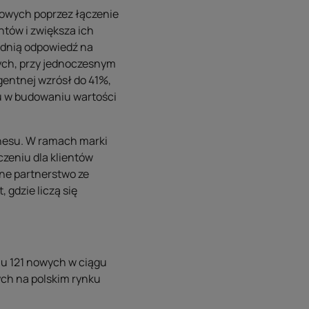
owych poprzez łączenie
ntów i zwiększa ich
ednią odpowiedź na
ych, przy jednoczesnym
gentnej wzrósł do 41%,
lu w budowaniu wartości
nesu. W ramach marki
zeniu dla klientów
zne partnerstwo ze
 gdzie liczą się
iu 121 nowych w ciągu
ych na polskim rynku