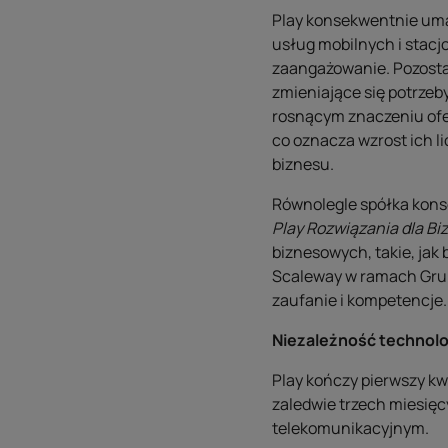
Play konsekwentnie uma
usług mobilnych i stacj
zaangażowanie. Pozosta
zmieniające się potrze
rosnącym znaczeniu ofer
co oznacza wzrost ich l
biznesu.
Równolegle spółka kons
Play Rozwiązania dla Bi
biznesowych, takie, jak
Scaleway w ramach Grupy
zaufanie i kompetencje.
Niezależność technol
Play kończy pierwszy kw
zaledwie trzech miesięc
telekomunikacyjnym.