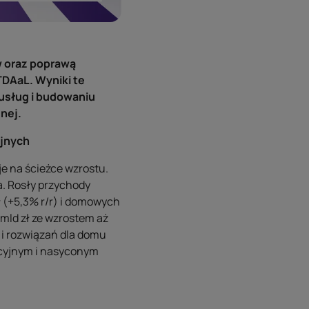
 oraz poprawą
TDAaL. Wyniki te
usług i budowaniu
nej.
yjnych
e na ścieżce wzrostu.
a. Rosły przychody
ł (+5,3% r/r) i domowych
 mld zł ze wzrostem aż
k i rozwiązań dla domu
ncyjnym i nasyconym