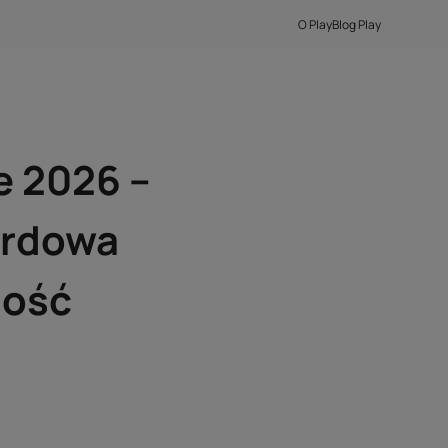
O Play
Blog Play
e 2026 –
ordowa
ność