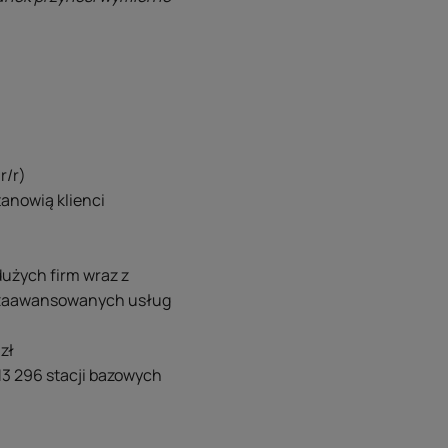
r/r)
tanowią klienci
użych firm wraz z
z zaawansowanych usług
zł
13 296 stacji bazowych