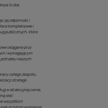
ksza liczba
c jej odporność i
olsce kompleksowe i
ług publicznych, które
owe osiągane przy
nym i wymagającym
 potrzeby naszych
pracy całego zespołu,
zacji strategii.
ług w atrakcyjnej cenie,
ną sieć
we wszystkich
runek przynosi wymierne