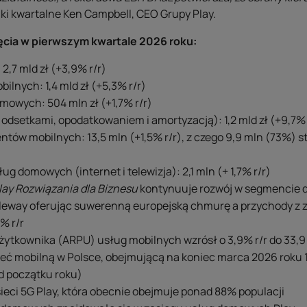
ki kwartalne Ken Campbell, CEO Grupy Play.
ęcia w pierwszym kwartale 2026 roku:
2,7 mld zł (+3,9% r/r)
ilnych: 1,4 mld zł (+5,3% r/r)
mowych: 504 mln zł (+1,7% r/r)
odsetkami, opodatkowaniem i amortyzacją): 1,2 mld zł (+9,7% 
ntów mobilnych: 13,5 mln (+1,5% r/r), z czego 9,9 mln (73%) s
g domowych (internet i telewizja): 2,1 mln (+ 1,7% r/r)
lay Rozwiązania dla Biznesu
kontynuuje rozwój w segmencie d
leway oferując suwerenną europejską chmurę a przychody 
% r/r
żytkownika (ARPU) usług mobilnych wzrósł o 3,9% r/r do 33,9 
ieć mobilną w Polsce, obejmującą na koniec marca 2026 roku 
od początku roku)
sieci 5G Play, która obecnie obejmuje ponad 88% populacji