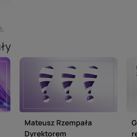
uły
Mateusz Rzempała
G
Dyrektorem
r