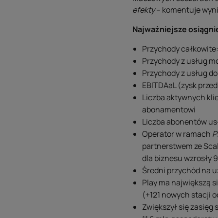
efekty
– komentuje wyni
Najważniejsze osiągni
Przychody całkowite: 
Przychody z usług mob
Przychody z usług do
EBITDAaL (zysk przed 
Liczba aktywnych klie
abonamentowi
Liczba abonentów usłu
Operator w ramach
P
partnerstwem ze Sca
dla biznesu wzrosły 9
Średni przychód na u
Play ma największą s
(+121 nowych stacji 
Zwiększył się zasięg 