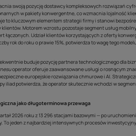
cnia swoją pozycję dostawcy kompleksowych rozwiązań cyfr
onarnych w pakiety konwergentne, co wzmacnia lojalność klie
je to kluczowym elementem strategii firmy i stanowi bezpośr
by klientów. Motorem wzrostu pozostaje segment usług mobiln
t łączonych. Udział klientów korzystających z oferty konwer
iczby rok do roku o prawie 15%, potwierdza to wagę tego mode
ekwentnie buduje pozycję partnera technologicznego dla biz
znesu
operator oferuje zaawansowane usługi o rosnącym znac
 bezpieczne europejskie rozwiązania chmurowe i AI. Strategic
 iliad potwierdza, że operator skutecznie wchodzi w segment,
ogiczna jako długoterminowa przewaga
artał 2026 roku z 13 296 stacjami bazowymi — po uruchomien
y. To jeden z najbardziej intensywnych procesów inwestycyjn