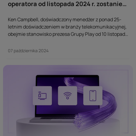
operatora od listopada 2024 r. zostanie
Ken Campbell
Ken Campbell, doświadczony menedżer z ponad 25-
letnim doświadczeniem w branży telekomunikacyjnej,
obejmie stanowisko prezesa Grupy Play od 10 listopada
2024 r. Jean Marc Harion, dotychczasowy CEO,
podejmie nowe obowiązki w Grupie iliad.
07 października 2024