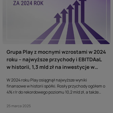
Grupa Play z mocnymi wzrostami w 2024
roku – najwyższe przychody i EBITDAaL
w historii, 1,3 mld zł na inwestycje w
infrastrukturę
W 2024 roku Play osiągnął najwyższe wyniki
finansowe w historii spółki. Rosły przychody ogółem o
4% r/r do rekordowego poziomu 10,2 mld zł, a także
przychody z usług mobilnych (o 9,3% r/r do 5,1 mld zł) i
usług dla domu (o 4,1% r/r do ponad 2 mld zł). ...
25 marca 2025