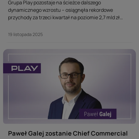
Grupa Play pozostaje na ścieżce dalszego
dynamicznego wzrostu – osiągnęła rekordowe
przychody za trzeci kwartał na poziomie 2,7 mld zł
(+3,4% r/r) oraz historycznie najwyższy wskaźnik
EBITDAaL za dziewięć miesięcy roku w wysokości 3,3
19 listopada 2025
mld zł (+8% r/r). ...
Paweł Galej zostanie Chief Commercial