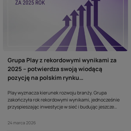
Grupa Play z rekordowymi wynikami za
2025 – potwierdza swoją wiodącą
pozycję na polskim rynku
telekomunikacyjnym
Play wyznacza kierunek rozwoju branży. Grupa
zakończyła rok rekordowymi wynikami, jednocześnie
przyspieszając inwestycje w sieć i budując jeszcze
większe zaufanie klientów, co stanowi solidną bazę do
dalszego wzrostu spółki. ...
24 marca 2026