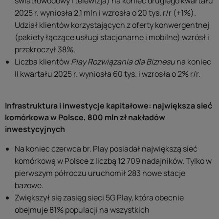
światłowodowy i telewizja) na koniec drugiego kwartału
2025 r. wyniosła 2,1 mln i wzrosła o 20 tys. r/r (+1%).
Udział klientów korzystających z oferty konwergentnej
(pakiety łączące usługi stacjonarne i mobilne) wzrósł i
przekroczył 38%.
Liczba klientów
Play Rozwiązania dla Biznesu
na koniec
II kwartału 2025 r. wyniosła 60 tys. i wzrosła o 2% r/r.
Infrastruktura i inwestycje kapitałowe: największa sieć
komórkowa w Polsce, 800 mln zł nakładów
inwestycyjnych
Na koniec czerwca br. Play posiadał największą sieć
komórkową w Polsce z liczbą 12 709 nadajników. Tylko w
pierwszym półroczu uruchomił 283 nowe stacje
bazowe.
Zwiększył się zasięg sieci 5G Play, która obecnie
obejmuje 81% populacji na wszystkich