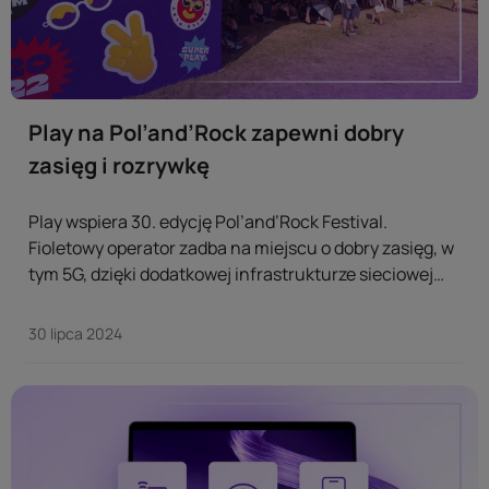
Play na Pol’and’Rock zapewni dobry
zasięg i rozrywkę
Play wspiera 30. edycję Pol’and’Rock Festival.
Fioletowy operator zadba na miejscu o dobry zasięg, w
tym 5G, dzięki dodatkowej infrastrukturze sieciowej
zbudowanej na potrzeby wzmożonego festiwalowego
ruchu. ...
30 lipca 2024