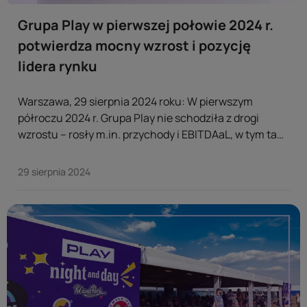
Grupa Play w pierwszej połowie 2024 r.
potwierdza mocny wzrost i pozycję
lidera rynku
Warszawa, 29 sierpnia 2024 roku: W pierwszym
półroczu 2024 r. Grupa Play nie schodziła z drogi
wzrostu – rosły m.in. przychody i EBITDAaL, w tym ta
ostatnia o ponad 7% r/r, co jest zasługą m.in.
zwiększającej się bazy klientów mobilnych oraz usług
29 sierpnia 2024
dla domu. ...