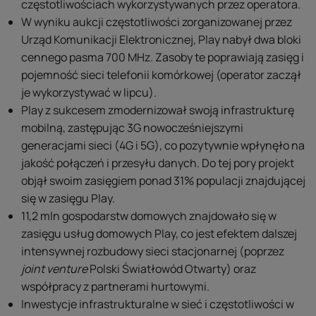
częstotliwościach wykorzystywanych przez operatora.
W wyniku aukcji częstotliwości zorganizowanej przez
Urząd Komunikacji Elektronicznej, Play nabył dwa bloki
cennego pasma 700 MHz. Zasoby te poprawiają zasięg i
pojemność sieci telefonii komórkowej (operator zaczął
je wykorzystywać w lipcu).
Play z sukcesem zmodernizował swoją infrastrukturę
mobilną, zastępując 3G nowocześniejszymi
generacjami sieci (4G i 5G), co pozytywnie wpłynęło na
jakość połączeń i przesyłu danych. Do tej pory projekt
objął swoim zasięgiem ponad 31% populacji znajdującej
się w zasięgu Play.
11,2 mln gospodarstw domowych znajdowało się w
zasięgu usług domowych Play, co jest efektem dalszej
intensywnej rozbudowy sieci stacjonarnej (poprzez
joint venture
Polski Światłowód Otwarty) oraz
współpracy z partnerami hurtowymi.
Inwestycje infrastrukturalne w sieć i częstotliwości w