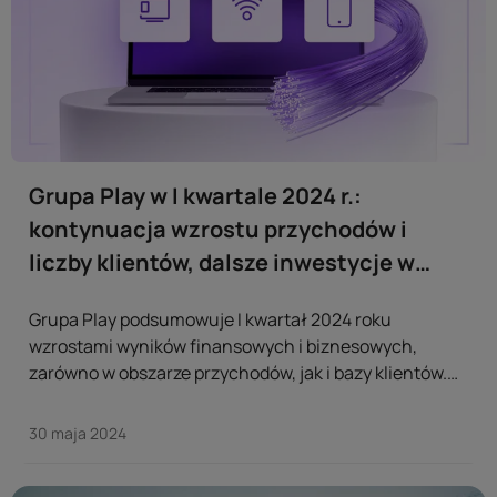
Grupa Play w I kwartale 2024 r.:
kontynuacja wzrostu przychodów i
liczby klientów, dalsze inwestycje w
infrastrukturę
Grupa Play podsumowuje I kwartał 2024 roku
wzrostami wyników finansowych i biznesowych,
zarówno w obszarze przychodów, jak i bazy klientów.
Całkowite przychody osiągnęły poziom 2,5 mld zł
(+5% r/r). Z kolei przychody z usług mobilnych
30 maja 2024
wyniosły 1,2 mld zł (+7,4% r/r), a z usług dla domu 505
mln zł (+6% r/r). ...