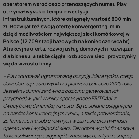
operatorem wśród osób przenoszących numer.
Play
utrzymał wysokie tempo inwestycji
infrastrukturalnych, które osiągnęły wartość 800 mln
zł. Rozwijał też swoją ofertę konwergentną, m.in.
dzięki możliwościom największej sieci komórkowej w
Polsce (12 709 stacji bazowych na koniec czerwca br).
Atrakcyjna oferta, rozwój usług domowych i rozwiązań
dla biznesu, a także ciągła rozbudowa sieci, przyczyniły
się do wzrostu firmy.
– Play zbudował ugruntowaną pozycję lidera rynku, czego
dowodem są nasze wyniki za pierwsze półrocze 2025 roku.
Jesteśmy dumni zarówno z poziomu generowanych
przychodów, jak i wyniku operacyjnego EBITDAaL z
dwucyfrową dynamiką wzrostu. Są to solidne osiągnięcia
na bardzo konkurencyjnym rynku, a także potwierdzenie,
że firma nie ma sobie równych w zakresie efektywności
operacyjnej i wydajności sieci. Tak dobre wyniki finansowe
to konsekwencja osiągnięć biznesowych, w tym rosnącej