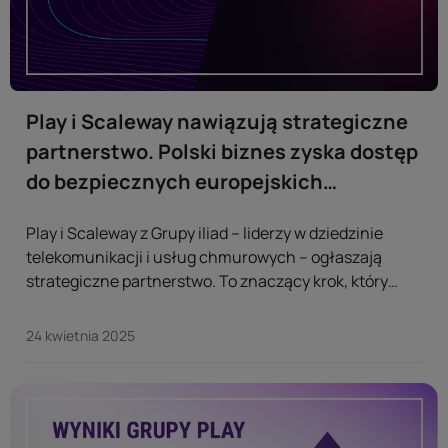
Play i Scaleway nawiązują strategiczne
partnerstwo. Polski biznes zyska dostęp
do bezpiecznych europejskich
rozwiązań chmurowych i AI
Play i Scaleway z Grupy iliad – liderzy w dziedzinie
telekomunikacji i usług chmurowych – ogłaszają
strategiczne partnerstwo. To znaczący krok, który
przyspieszy wdrażanie chmury publicznej i rozwiązań
z dziedziny sztucznej inteligencji (AI) w Polsce. ...
24 kwietnia 2025