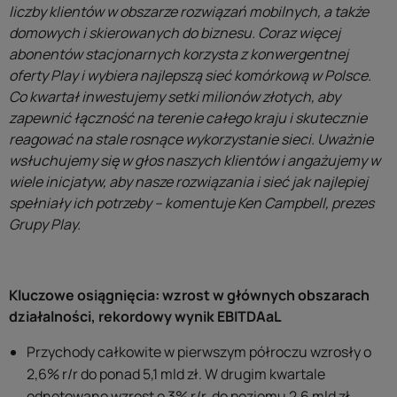
liczby klientów w obszarze rozwiązań mobilnych, a także
domowych i skierowanych do biznesu. Coraz więcej
abonentów stacjonarnych korzysta z konwergentnej
oferty Play i wybiera najlepszą sieć komórkową w Polsce.
Co kwartał inwestujemy setki milionów złotych, aby
zapewnić łączność na terenie całego kraju i skutecznie
reagować na stale rosnące wykorzystanie sieci. Uważnie
wsłuchujemy się w głos naszych klientów i angażujemy w
wiele inicjatyw, aby nasze rozwiązania i sieć jak najlepiej
spełniały ich potrzeby – komentuje Ken Campbell, prezes
Grupy Play.
Kluczowe osiągnięcia: wzrost w głównych obszarach
działalności, rekordowy wynik EBITDAaL
Przychody całkowite w pierwszym półroczu wzrosły o
2,6% r/r do ponad 5,1 mld zł. W drugim kwartale
odnotowano wzrost o 3% r/r, do poziomu 2,6 mld zł.