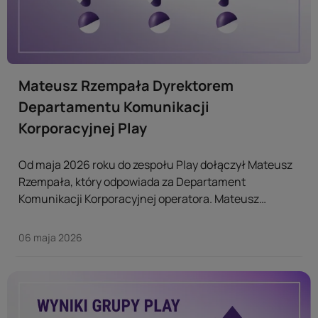
Mateusz Rzempała Dyrektorem
Departamentu Komunikacji
Korporacyjnej Play
Od maja 2026 roku do zespołu Play dołączył Mateusz
Rzempała, który odpowiada za Departament
Komunikacji Korporacyjnej operatora. Mateusz
Rzempała odpowiada za obszar komunikacji
korporacyjnej – w tym za strategię PR’ową, relacje z
06 maja 2026
mediami, komunikację kryzysową oraz kwestie
reputacyjne. ...