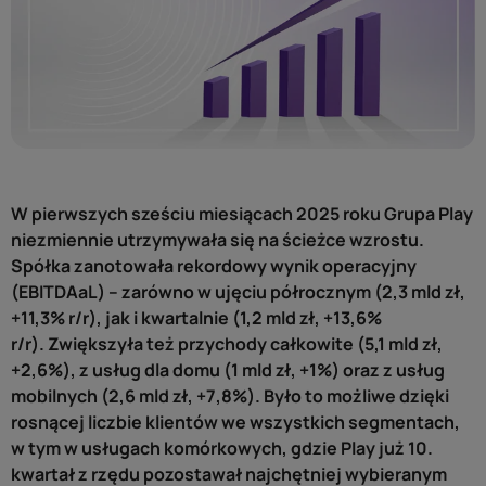
W pierwszych sześciu miesiącach 2025 roku Grupa Play
niezmiennie utrzymywała się na ścieżce wzrostu.
Spółka zanotowała rekordowy wynik operacyjny
(EBITDAaL) – zarówno w ujęciu półrocznym (2,3 mld zł,
+11,3% r/r), jak i kwartalnie (1,2 mld zł, +13,6%
r/r). Zwiększyła też przychody całkowite (5,1 mld zł,
+2,6%), z usług dla domu (1 mld zł, +1%) oraz z usług
mobilnych (2,6 mld zł, +7,8%). Było to możliwe dzięki
rosnącej liczbie klientów we wszystkich segmentach,
w tym w usługach komórkowych, gdzie Play już 10.
kwartał z rzędu pozostawał najchętniej wybieranym