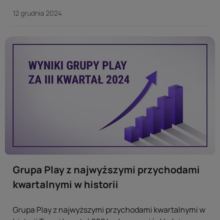
że serwisy streamingowe na dobre zdobyły serca
12 grudnia 2024
Polaków. ...
Grupa Play z najwyższymi przychodami
kwartalnymi w historii
Grupa Play z najwyższymi przychodami kwartalnymi w