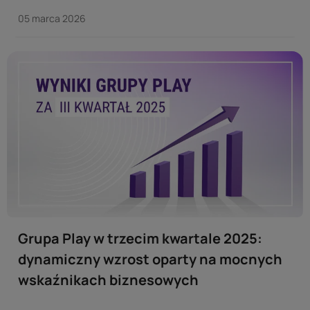
jak i za granicą? Ferie zimowe odbyły się w tym roku w
05 marca 2026
trzech dwutygodniowych turach. ...
Grupa Play w trzecim kwartale 2025:
dynamiczny wzrost oparty na mocnych
wskaźnikach biznesowych