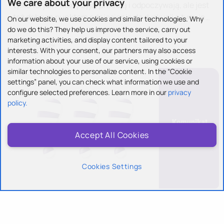
We care about your privacy
tylko to, jak Polacy żyją, pracują i odpoczywają, ale jest
też dobrym punktem odniesienia do dyskusji o tym, jak
On our website, we use cookies and similar technologies. Why
zmieniają się aglomeracje. Eksperci Play
do we do this? They help us improve the service, carry out
marketing activities, and display content tailored to your
przeanalizowali zwyczaje mieszkańców 12. ...
13 maja 2024
interests. With your consent, our partners may also access
information about your use of our service, using cookies or
similar technologies to personalize content. In the “Cookie
settings” panel, you can check what information we use and
configure selected preferences. Learn more in our
privacy
policy.
Accept All Cookies
Cookies Settings
Grupa Play rozszerza zasięg internetu i
telewizji nabywając śląską spółkę