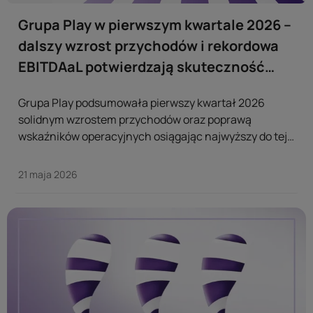
Grupa Play w pierwszym kwartale 2026 –
dalszy wzrost przychodów i rekordowa
EBITDAaL potwierdzają skuteczność
modelu biznesowego operatora
Grupa Play podsumowała pierwszy kwartał 2026
solidnym wzrostem przychodów oraz poprawą
wskaźników operacyjnych osiągając najwyższy do tej
pory kwartalny poziom EBITDAaL. Wyniki te
potwierdzają skuteczność modelu biznesowego
21 maja 2026
operatora opartego na rozwoju usług i budowaniu
długoterminowej wartości dla klientów mimo
utrzymującej się presji konkurencyjnej. ...