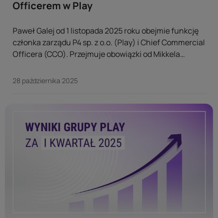
Officerem w Play
Paweł Galej od 1 listopada 2025 roku obejmie funkcję
członka zarządu P4 sp. z o.o. (Play) i Chief Commercial
Officera (CCO). Przejmuje obowiązki od Mikkela
Noesgaarda, dotychczasowego Chief Marketing
Officera, który zdecydował się odejść z firmy. ...
28 października 2025