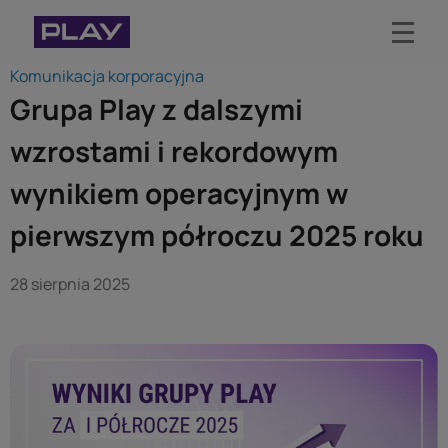
Komunikacja korporacyjna
Biuro prasowe Play
Grupa Play z dalszymi
Aktualności
wzrostami i rekordowym
Materiały do pobrania
wynikiem operacyjnym w
Kontakt dla mediów
pierwszym półroczu 2025 roku
O Play
28 sierpnia 2025
Blog Play