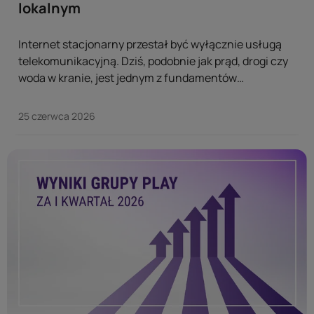
lokalnym
Internet stacjonarny przestał być wyłącznie usługą
telekomunikacyjną. Dziś, podobnie jak prąd, drogi czy
woda w kranie, jest jednym z fundamentów
funkcjonowania nowoczesnego społeczeństwa.
Najnowszy raport „Światłowód Play” pokazuje, że
25 czerwca 2026
szybki internet decyduje o jakości życia milionów
mieszkańców naszego kraju i coraz silniej wpływa na
konkurencyjność lokalnych gospodarek. ...