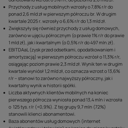
Przychody z usług mobilnych wzrosły o 7,8% r/r do
ponad 2,6 mld zł w pierwszym półroczu br. W drugim
kwartale 2025 r. wzrosły o 6,6% r/r do 1,3 mld zł.
Zwiększyły się również przychody z usług domowych,
zarówno w ujęciu półrocznym (o prawie 1% r/r do prawie
1 mld zł), jak i kwartalnym (o 0,5% r/r do 497 mln zł).
EBITDAaL (zysk przed odsetkami, opodatkowaniem i
amortyzacją) w pierwszym półroczu wzrósł o 11,3% r/r,
osiągając poziom prawie 2,3 mld zł. Wynik ten w drugim
kwartale wyniósł 1,2 mld zł, co oznacza wzrost o 13,6%
r/r – stanowi to zarówno najwyższy półroczny, jak i
kwartalny wynik w historii spółki.
Liczba aktywnych klientów mobilnych na koniec
pierwszego półrocza wyniosła ponad 13,4 mln i wzrosła
o 125 tys. r/r (+0,9%). Z tej grupy 9,7 mln (72%)
stanowili klienci abonamentowi.
Baza abonentów usług domowych (internet