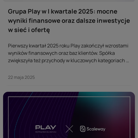
Grupa Play w I kwartale 2025: mocne
wyniki finansowe oraz dalsze inwestycje
w sieć i ofertę
Pierwszy kwartał 2025 roku Play zakończył wzrostami
wyników finansowych oraz baz klientów. Spółka
zwiększyła też przychody w kluczowych kategoriach –
całkowite do 2,6 mld zł, z usług mobilnych do 1,3 mld zł
i usług dla domu do 514 mln zł. ...
22 maja 2025