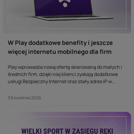
W Play dodatkowe benefity i jeszcze
więcej internetu mobilnego dla firm
Play wprowadza nową ofertę skierowaną do małych i
średnich firm, dzięki niej klienci zyskają dodatkowe
usługi Bezpieczny Internet oraz stały adres IP w
ofercie BEZ LIMITÓW oraz więcej internetu mobilnego
dla swojego biznesu w tańszej alternatywie. ...
09 kwietnia 2026