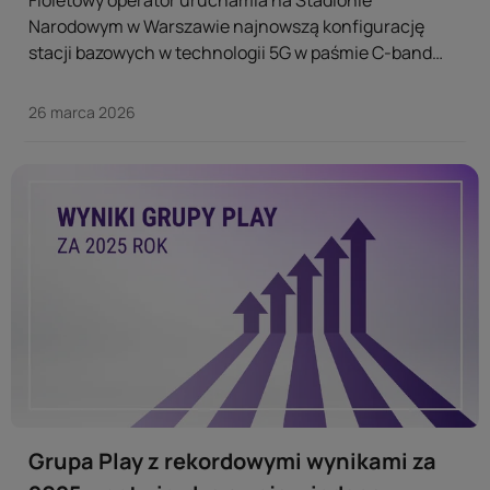
Narodowym w Warszawie najnowszą konfigurację
stacji bazowych w technologii 5G w paśmie C-band
3500 MHz, zapewniając kibicom jeszcze lepszą jakość
rozmów i transmisji danych. ...
26 marca 2026
Grupa Play z rekordowymi wynikami za