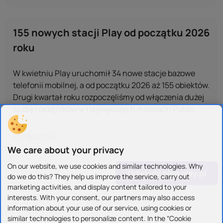
155 nowych stacji Play od początku 2026
roku
W kwietniu Play uruchomił 34 nowe stacje bazowe
telefonii mobilnej, a od początku 2026 aż 155 obiektów.
Drugi kwartał roku rozpoczęliśmy od włączenia dużej
liczby nadajników w największych miastach Polski. ...
21 maja 2026
We care about your privacy
On our website, we use cookies and similar technologies. Why
Odwiedź blog play.pl
do we do this? They help us improve the service, carry out
marketing activities, and display content tailored to your
interests. With your consent, our partners may also access
information about your use of our service, using cookies or
similar technologies to personalize content. In the “Cookie