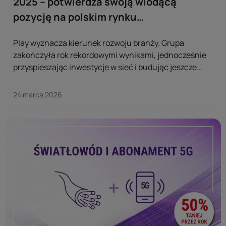
2025 – potwierdza swoją wiodącą
pozycję na polskim rynku
telekomunikacyjnym
Play wyznacza kierunek rozwoju branży. Grupa
zakończyła rok rekordowymi wynikami, jednocześnie
przyspieszając inwestycje w sieć i budując jeszcze
większe zaufanie klientów, co stanowi solidną bazę do
dalszego wzrostu spółki. ...
24 marca 2026