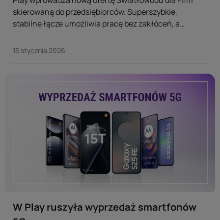
Play wprowadza nową ofertę Światłowodu dla Firm
skierowaną do przedsiębiorców. Superszybkie,
stabilne łącze umożliwia pracę bez zakłóceń, a
dodatkowy pakiet usług zapewnia bezpieczeństwo i
wygodę zarządzania firmą online. ...
15 stycznia 2026
W Play ruszyła wyprzedaż smartfonów