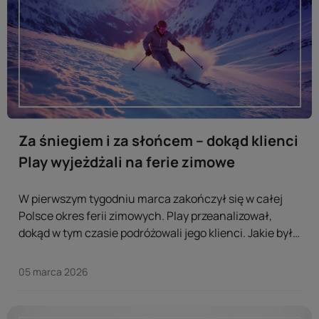
Za śniegiem i za słońcem – dokąd klienci
Play wyjeżdżali na ferie zimowe
W pierwszym tygodniu marca zakończył się w całej
Polsce okres ferii zimowych. Play przeanalizował,
dokąd w tym czasie podróżowali jego klienci. Jakie były
najpopularniejsze kierunki podróży, zarówno w Polsce,
jak i za granicą? Ferie zimowe odbyły się w tym roku w
05 marca 2026
trzech dwutygodniowych turach. ...