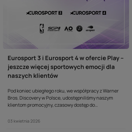
Eurosport 3 i Eurosport 4 w ofercie Play –
jeszcze więcej sportowych emocji dla
naszych klientów
Pod koniec ubiegłego roku, we współpracy z Warner
Bros. Discovery w Polsce, udostępniliśmy naszym
klientom promocyjny, czasowy dostęp do
dodatkowych treści sportowych. Dziś możemy
potwierdzić, że dwa nowe kanały sportowe – Eurosport
03 kwietnia 2026
3 oraz Eurosport 4 – na stałe wchodzą do oferty