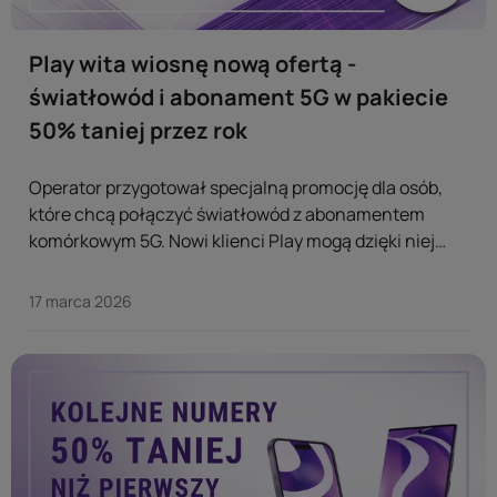
Play wita wiosnę nową ofertą -
światłowód i abonament 5G w pakiecie
50% taniej przez rok
Operator przygotował specjalną promocję dla osób,
które chcą połączyć światłowód z abonamentem
komórkowym 5G. Nowi klienci Play mogą dzięki niej
zyskać szybki internet w domu i mobilny dostęp do
sieci w korzystnym pakiecie. ...
17 marca 2026