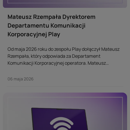
Mateusz Rzempała Dyrektorem
Departamentu Komunikacji
Korporacyjnej Play
Od maja 2026 roku do zespołu Play dołączył Mateusz
Rzempała, który odpowiada za Departament
Komunikacji Korporacyjnej operatora. Mateusz
Rzempała odpowiada za obszar komunikacji
korporacyjnej – w tym za strategię PR’ową, relacje z
06 maja 2026
mediami, komunikację kryzysową oraz kwestie
reputacyjne. ...