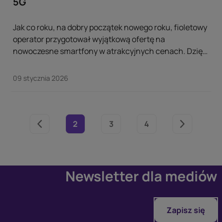
5G
Jak co roku, na dobry początek nowego roku, fioletowy
operator przygotował wyjątkową ofertę na
nowoczesne smartfony w atrakcyjnych cenach. Dzięki
szerokiemu wachlarzowi dostępnych modeli każdy
znajdzie coś dla siebie — niezależnie od potrzeb i
09 stycznia 2026
budżetu. ...
2
3
4
Newsletter dla mediów
Zapisz się