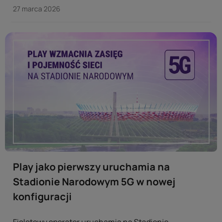
telewizyjnej mogą teraz skorzystać z atrakcyjnych
27 marca 2026
rabatów. ...
Play jako pierwszy uruchamia na
Stadionie Narodowym 5G w nowej
konfiguracji
Fioletowy operator uruchamia na Stadionie