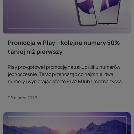
Promocja w Play – kolejne numery 50%
taniej niż pierwszy
Play przygotował promocję na zakup kilku numerów
jednocześnie. Teraz przenosząc co najmniej dwa
numery i wybierając ofertę PLAY M lub L można zyskać
drugi i kolejny abonament 50% taniej niż pierwszy.
Oferta dostępna jest dla osób przenoszących numer.
06 marca 2026
Osoby przenoszące co najmniej dwa numery do sieci
fioletowego operatora oraz wybierające abonament
PLAY M, zapłacą 70 zł za pierwszy...