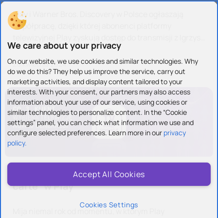
Play i Warner Bros. Discovery w Polsce ogłaszają
współpracę, dzięki której abonenci platformy
telewizyjnej Play zyskują dostęp do transmisji z Igrzysk
We care about your privacy
Olimpijskich Paris 2024 na ośmiu kanałach
okazjonalnych Eurosportu. ...
On our website, we use cookies and similar technologies. Why
26 kwietnia 2024
do we do this? They help us improve the service, carry out
marketing activities, and display content tailored to your
interests. With your consent, our partners may also access
information about your use of our service, using cookies or
similar technologies to personalize content. In the “Cookie
settings” panel, you can check what information we use and
configure selected preferences. Learn more in our
privacy
policy.
Co trzeci klient wybiera telewizję „a la
Accept All Cookies
carte” w Play
Cookies Settings
Mija niemal rok od momentu, w którym Play