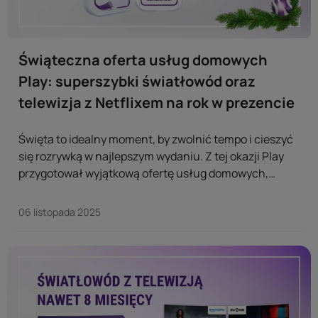
Świąteczna oferta usług domowych
Play: superszybki światłowód oraz
telewizja z Netflixem na rok w prezencie
Święta to idealny moment, by zwolnić tempo i cieszyć
się rozrywką w najlepszym wydaniu. Z tej okazji Play
przygotował wyjątkową ofertę usług domowych,
dzięki której nowi klienci operatora skorzystają ze
światłowodu i telewizji bez opłat przez rok. Nawet rok
06 listopada 2025
światłowodu i telewizji z Netflixem w prezencie
Świąteczna oferta Play skierowana jest do nowych
klientów, którzy szukają...