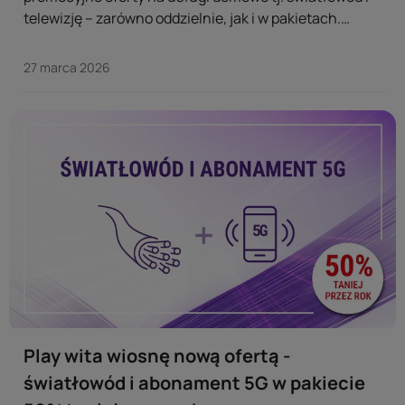
telewizję – zarówno oddzielnie, jak i w pakietach.
Klienci szukający szybkiego łącza oraz rozrywki
telewizyjnej mogą teraz skorzystać z atrakcyjnych
27 marca 2026
rabatów. ...
Play wita wiosnę nową ofertą -
światłowód i abonament 5G w pakiecie