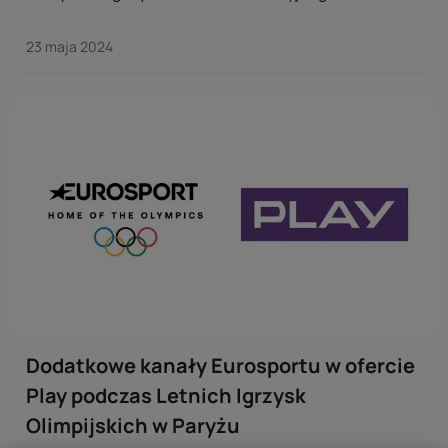
Entertainment, właściciel portfolio AXN, odnowili oraz
poszerzyli wieloletnią współpracę. ...
23 maja 2024
Dodatkowe kanały Eurosportu w ofercie
Play podczas Letnich Igrzysk
Olimpijskich w Paryżu