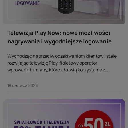
Telewizja Play Now: nowe możliwości
nagrywania i wygodniejsze logowanie
Wychodząc naprzeciw oczekiwaniom klientów i stale
rozwijając telewizję Play, fioletowy operator
wprowadził zmiany, które ułatwią korzystanie z
telewizji na co dzień. Dotyczy to dwóch obszarów:
nagrywania oraz logowania – tak, żeby było szybciej,
18 czerwca 2026
wygodniej i bardziej intuicyjnie. ...