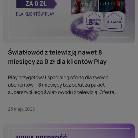
Światłowód z telewizją nawet 8
miesięcy za 0 zł dla klientów Play
Play przygotował specjalną ofertę dla swoich
abonentów – 8 miesięcy bez opłat za pakiet
superszybkiego światłowodu z telewizją. Oferta
dotyczy umowy na 24 miesiące i obejmuje dostęp do
212 kanałów oraz popularnych serwisów
23 maja 2025
streamingowych. ...