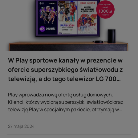
W Play sportowe kanały w prezencie w
ofercie superszybkiego światłowodu z
telewizją, a do tego telewizor LG 700
złotych taniej
Play wprowadza nową ofertę usług domowych.
Klienci, którzy wybiorą superszybki światłowód oraz
telewizję Play w specjalnym pakiecie, otrzymają w
prezencie bogaty zestaw kanałów sportowych, w tym
CANAL+, ELEVEN SPORTS i Polsat Sport Premium. ...
27 maja 2024