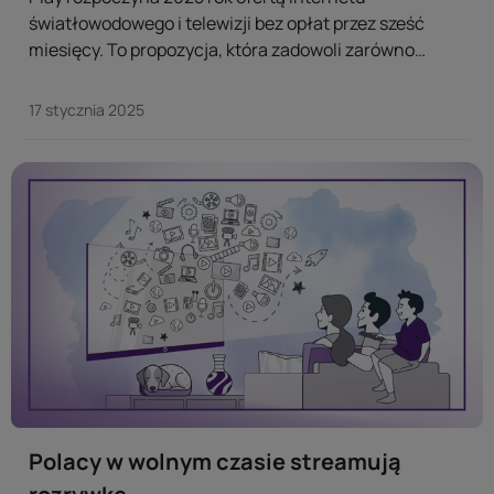
światłowodowego i telewizji bez opłat przez sześć
miesięcy. To propozycja, która zadowoli zarówno
miłośników filmów i seriali, jak i fanów sportu czy
gamingu. Nowa oferta usług dla domu Play przypadnie
17 stycznia 2025
do gustu wszystkim, którzy chcą się cieszyć
superszybkim łączem internetowym oraz szeroką
gamą kanałów telewizyjnych i platform VOD przez...
Polacy w wolnym czasie streamują