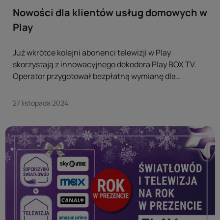
Nowości dla klientów usług domowych w
Play
Już wkrótce kolejni abonenci telewizji w Play
skorzystają z innowacyjnego dekodera Play BOX TV.
Operator przygotował bezpłatną wymianę dla
klientów korzystających z urządzenia TV 4K BOX.
Pozostałe dekodery wciąż będą obsługiwane. ...
27 listopada 2024