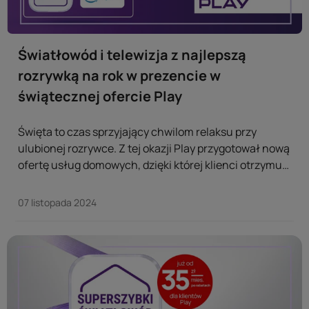
Światłowód i telewizja z najlepszą
rozrywką na rok w prezencie w
świątecznej ofercie Play
Święta to czas sprzyjający chwilom relaksu przy
ulubionej rozrywce. Z tej okazji Play przygotował nową
ofertę usług domowych, dzięki której klienci otrzymują
w prezencie rok dostępu do superszybkiego
światłowodu i telewizji z szerokim wyborem kanałów,
07 listopada 2024
pakietami premium oraz popularnymi serwisami
streamingowymi. ...