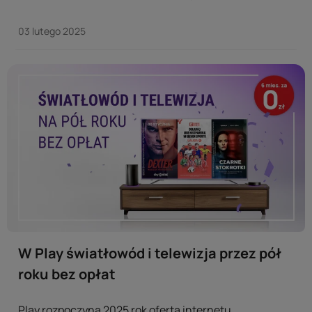
operator rozszerza ofertę usług zwiększających
ochronę w sieci wprowadzając usługę skierowaną do
03 lutego 2025
klientów światłowodu. ...
W Play światłowód i telewizja przez pół
roku bez opłat
Play rozpoczyna 2025 rok ofertą internetu