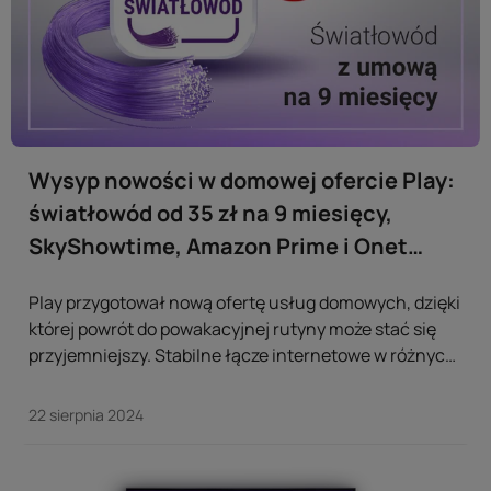
Wysyp nowości w domowej ofercie Play:
światłowód od 35 zł na 9 miesięcy,
SkyShowtime, Amazon Prime i Onet
Premium w abonamencie
Play przygotował nową ofertę usług domowych, dzięki
której powrót do powakacyjnej rutyny może stać się
przyjemniejszy. Stabilne łącze internetowe w różnych
wariantach oraz jeszcze więcej rozrywki dzięki
współpracy z nowymi partnerami, przypadną do gustu
22 sierpnia 2024
wszystkim szukającym ofert w korzystnych cenach. ...