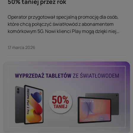
50% taniej przez rok
Operator przygotował specjalną promocję dla osób,
które chcą połączyć światłowód z abonamentem
komórkowym 5G. Nowi klienci Play mogą dzięki niej
zyskać szybki internet w domu i mobilny dostęp do
sieci w korzystnym pakiecie. ...
17 marca 2026