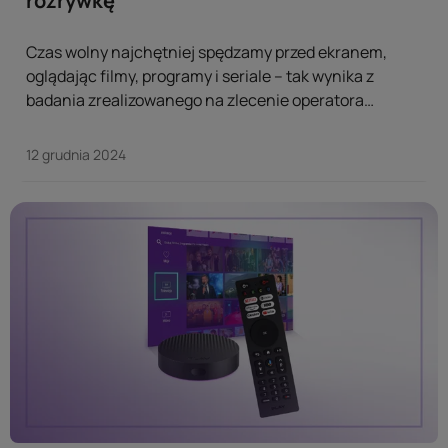
rozrywkę
Czas wolny najchętniej spędzamy przed ekranem,
oglądając filmy, programy i seriale – tak wynika z
badania zrealizowanego na zlecenie operatora
telekomunikacyjnego Play. Dane wyraźnie pokazują,
że serwisy streamingowe na dobre zdobyły serca
12 grudnia 2024
Polaków. ...