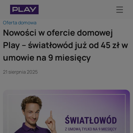
Oferta domowa
Biuro prasowe Play
Nowości w ofercie domowej
Aktualności
Play – światłowód już od 45 zł w
Materiały do pobrania
umowie na 9 miesięcy
Kontakt dla mediów
21 sierpnia 2025
O Play
Blog Play