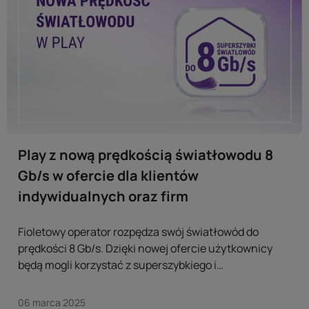
Play z nową prędkością światłowodu 8
Gb/s w ofercie dla klientów
indywidualnych oraz firm
Fioletowy operator rozpędza swój światłowód do
prędkości 8 Gb/s. Dzięki nowej ofercie użytkownicy
będą mogli korzystać z superszybkiego i
niezawodnego łącza w bardzo atrakcyjnych cenach.
W wiosennej ofercie Play zarówno na klientów
06 marca 2025