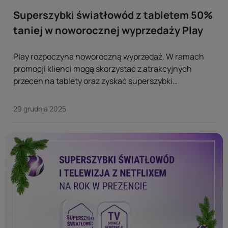
Superszybki światłowód z tabletem 50%
taniej w noworocznej wyprzedaży Play
Play rozpoczyna noworoczną wyprzedaż. W ramach
promocji klienci mogą skorzystać z atrakcyjnych
przecen na tablety oraz zyskać superszybki
światłowód nawet na rok za 0 zł. Promocja obejmuje
światłowód dostępny w kilku wariantach prędkości –
29 grudnia 2025
od 300 Mb/s do 8 Gb/s. ...