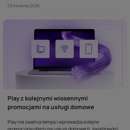
potwierdzić, że dwa nowe kanały sportowe – Eurosport
03 kwietnia 2026
3 oraz Eurosport 4 – na stałe wchodzą do oferty
telewizyjnej Play. ...
Play z kolejnymi wiosennymi
promocjami na usługi domowe
Play nie zwalnia tempa i wprowadza kolejne
promocyjne oferty na usługi domowe tj. światłowód i